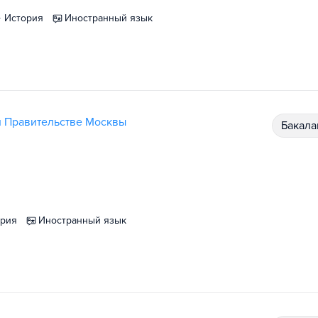
история
иностранный язык
и Правительстве Москвы
бакал
ория
иностранный язык