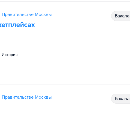
и Правительстве Москвы
бакал
кетплейсах
история
и Правительстве Москвы
бакал