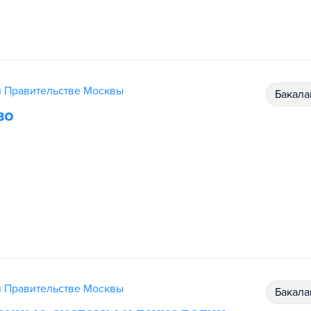
и Правительстве Москвы
бакал
во
и Правительстве Москвы
бакал