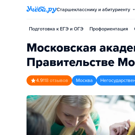
Старшекласснику и абитуриенту
Подготовка к ЕГЭ и ОГЭ
Профориентация
Московская акаде
Правительстве М
4.9
118
отзывов
Москва
Негосударстве