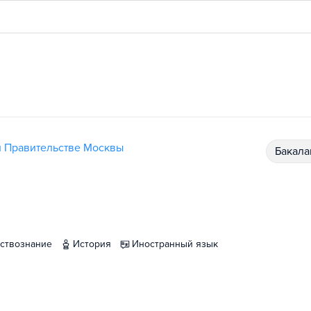
и Правительстве Москвы
бакал
ествознание
история
иностранный язык