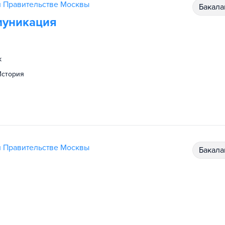
и Правительстве Москвы
бакал
муникация
к
история
и Правительстве Москвы
бакал