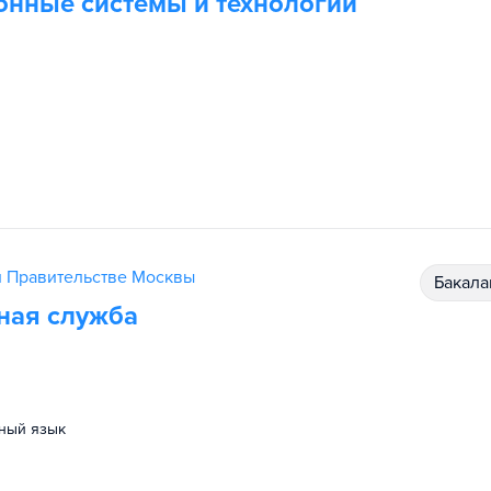
нные системы и технологии
и Правительстве Москвы
бакал
ная служба
нный язык