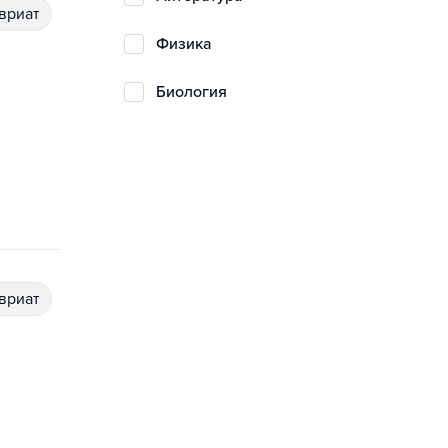
авриат
физика
биология
авриат