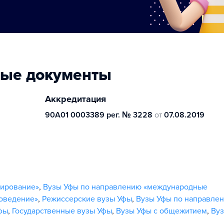
ные документы
Аккредитация
90А01 0003389 рег. № 3228
от
07.08.2019
мирование»
,
Вузы Уфы по направлению «международные
оведение»
,
Режиссерские вузы Уфы
,
Вузы Уфы по направле
фы
,
Государственные вузы Уфы
,
Вузы Уфы с общежитием
,
Вуз