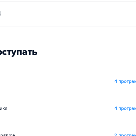
4
оступать
4 прогр
ика
4 прогр
ература
2 прогр