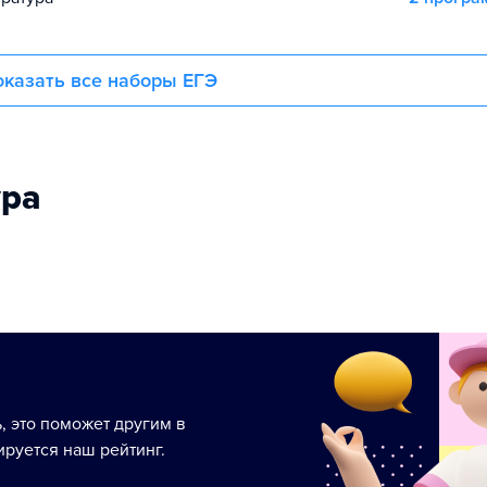
казать все наборы ЕГЭ
ура
ь, это поможет другим в
руется наш рейтинг.