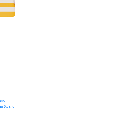
нию
ы Уфы с