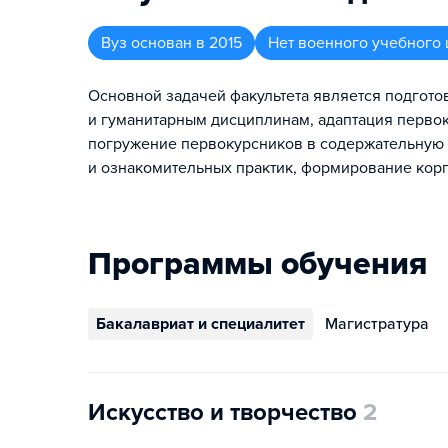
Вуз
основан в
2015
Нет военного учебного 
Основной задачей факультета является подгот
и гуманитарным дисциплинам, адаптация перво
погружение первокурсников в содержательную 
и ознакомительных практик, формирование корп
Программы обучения
Бакалавриат и специалитет
Магистратура
Искусство и творчество
2